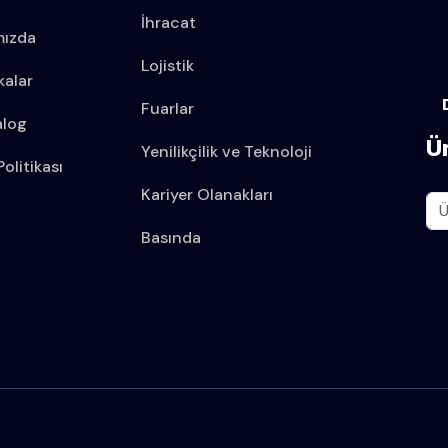
İhracat
mızda
Lojistik
kalar
Fuarlar
alog
Ü
Yenilikçilik ve Teknoloji
olitikası
Kariyer Olanakları
Basında