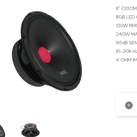
8" (20CM
RGB LED
120W RM
240W M
95dB SEN
81-20K H
4 OHM I