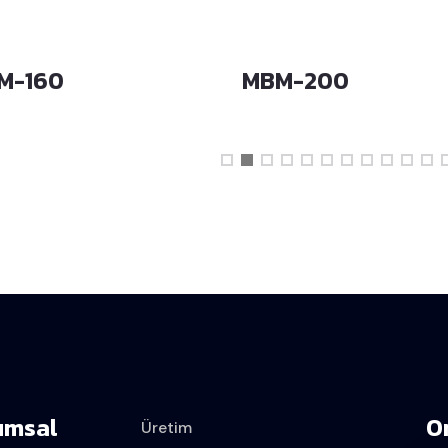
M-160
MBM-200
umsal
O
Üretim