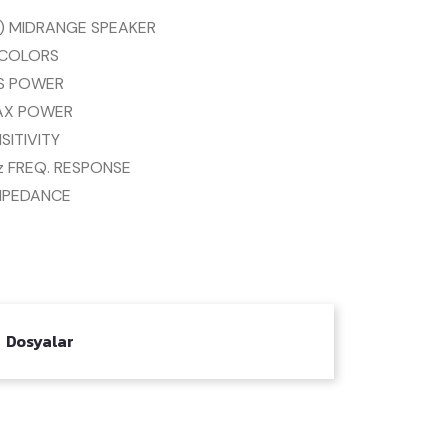
) MIDRANGE SPEAKER
 COLORS
S POWER
AX POWER
SITIVITY
z FREQ. RESPONSE
MPEDANCE
Dosyalar