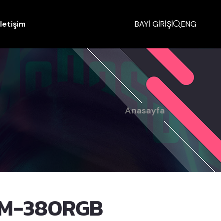
İletişim
BAYİ GİRİŞİ
ENG
Anasayfa
M-380RGB