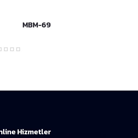
MBM-69
MBM-52
nline Hizmetler