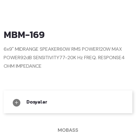
MBM-169
6x9" MIDRANGE SPEAKER
60W RMS POWER
120W MAX
POWER
92dB SENSITIVITY
77-20K Hz FREQ. RESPONSE
4
OHM IMPEDANCE
Dosyalar
MOBASS