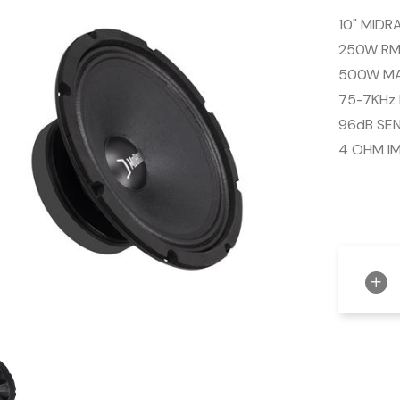
10" MIDR
250W RM
500W M
75-7KHz 
96dB SEN
4 OHM I