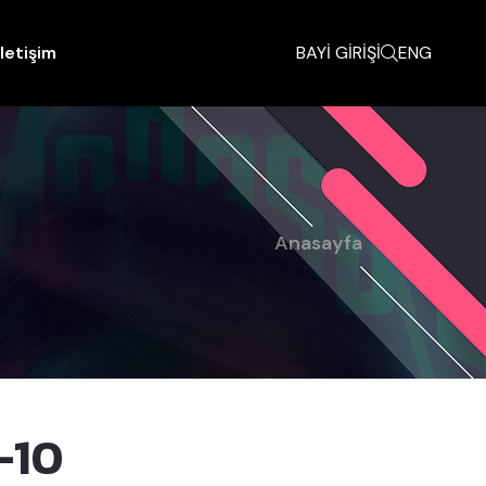
İletişim
BAYİ GİRİŞİ
ENG
Anasayfa
-10