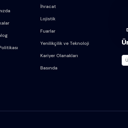
İhracat
mızda
Lojistik
kalar
Fuarlar
alog
Ü
Yenilikçilik ve Teknoloji
olitikası
Kariyer Olanakları
Basında