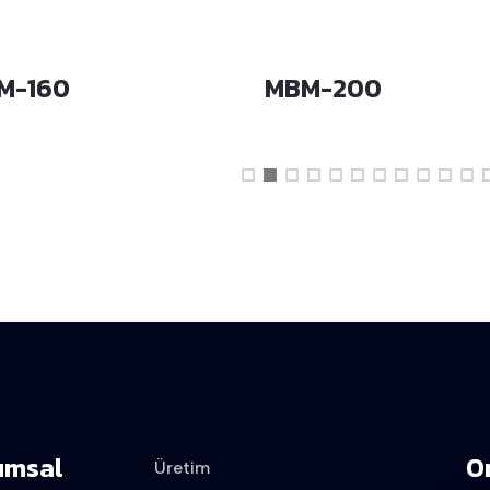
M-160
MBM-200
umsal
O
Üretim