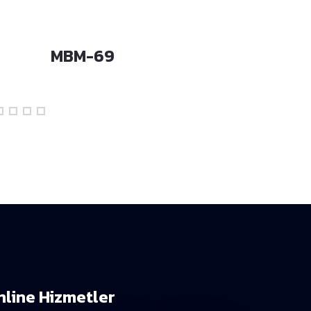
MBM-69
MBM-52
nline Hizmetler