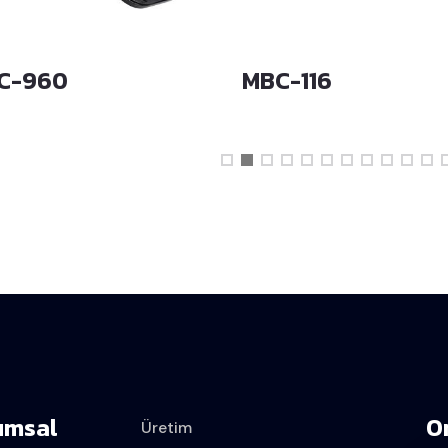
C-960
MBC-116
umsal
O
Üretim