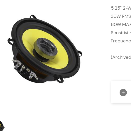
5.25" 2-
30W RMS
60W MA
Sensitivit
Frequen
(Archive