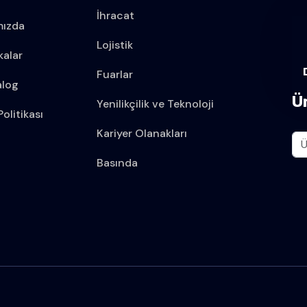
İhracat
mızda
Lojistik
kalar
Fuarlar
alog
Ü
Yenilikçilik ve Teknoloji
olitikası
Kariyer Olanakları
Basında