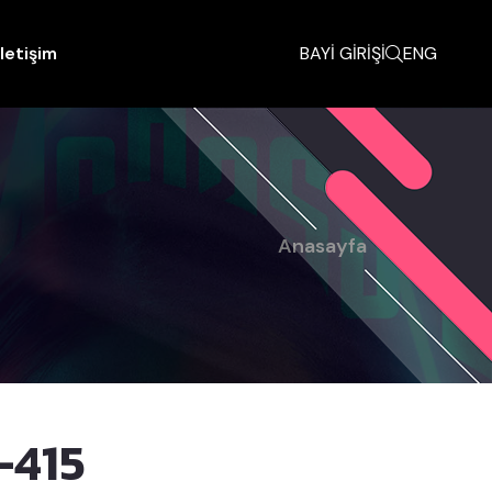
İletişim
BAYİ GİRİŞİ
ENG
Anasayfa
-415