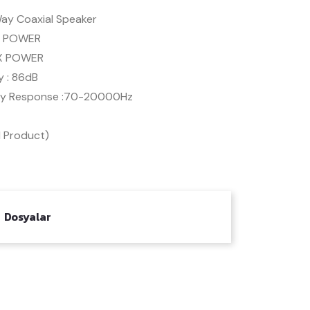
Way Coaxial Speaker
 POWER
X POWER
y : 86dB
cy Response :70-20000Hz
d Product)
Dosyalar