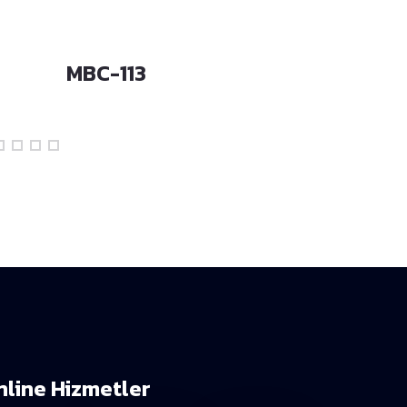
MBC-113
MBC-110
nline Hizmetler