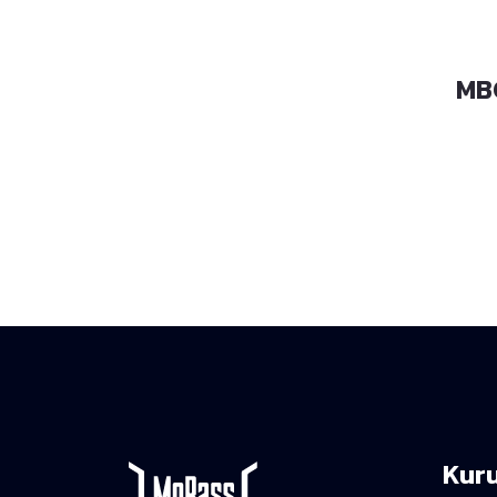
MB-414
MB
Kur