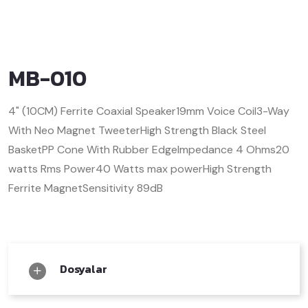
MB-010
4" (10CM) Ferrite Coaxial Speaker
19mm Voice Coil
3-Way
With Neo Magnet Tweeter
High Strength Black Steel
Basket
PP Cone With Rubber Edge
Impedance 4 Ohms
20
watts Rms Power
40 Watts max power
High Strength
Ferrite Magnet
Sensitivity 89dB
Dosyalar