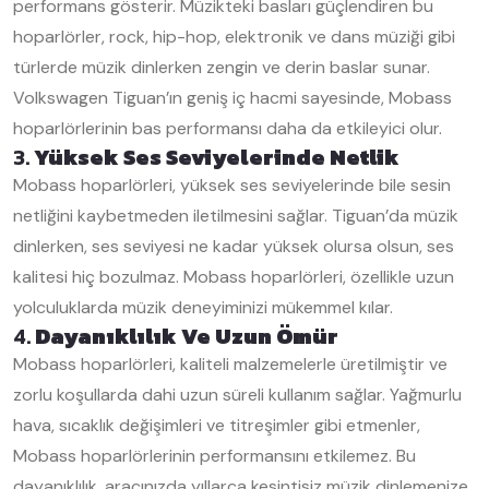
performans gösterir. Müzikteki basları güçlendiren bu
hoparlörler, rock, hip-hop, elektronik ve dans müziği gibi
türlerde müzik dinlerken zengin ve derin baslar sunar.
Volkswagen Tiguan’ın geniş iç hacmi sayesinde, Mobass
hoparlörlerinin bas performansı daha da etkileyici olur.
3.
Yüksek Ses Seviyelerinde Netlik
Mobass hoparlörleri, yüksek ses seviyelerinde bile sesin
netliğini kaybetmeden iletilmesini sağlar. Tiguan’da müzik
dinlerken, ses seviyesi ne kadar yüksek olursa olsun, ses
kalitesi hiç bozulmaz. Mobass hoparlörleri, özellikle uzun
yolculuklarda müzik deneyiminizi mükemmel kılar.
4.
Dayanıklılık Ve Uzun Ömür
Mobass hoparlörleri, kaliteli malzemelerle üretilmiştir ve
zorlu koşullarda dahi uzun süreli kullanım sağlar. Yağmurlu
hava, sıcaklık değişimleri ve titreşimler gibi etmenler,
Mobass hoparlörlerinin performansını etkilemez. Bu
dayanıklılık, aracınızda yıllarca kesintisiz müzik dinlemenize