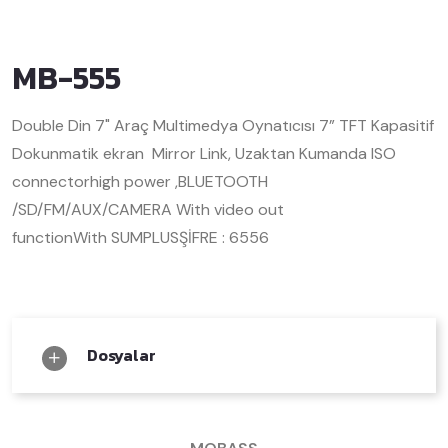
MB-555
Double Din 7" Araç Multimedya Oynatıcısı
7” TFT Kapasitif
Dokunmatik ekran
Mirror Link, Uzaktan Kumanda
ISO
connector
high power ,
BLUETOOTH
/SD/FM/AUX/CAMERA
With video out
function
With SUMPLUS
ŞİFRE : 6556
Dosyalar