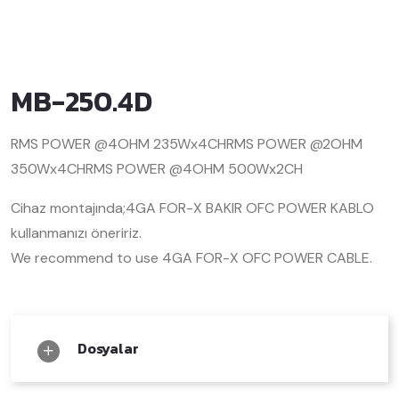
MB-250.4D
RMS POWER @4OHM 235Wx4CH
RMS POWER @2OHM
350Wx4CH
RMS POWER @4OHM 500Wx2CH
Cihaz montajında;
4GA FOR-X BAKIR OFC POWER KABLO
kullanmanızı öneririz.
We recommend to use 4GA FOR-X OFC POWER CABLE.
Dosyalar