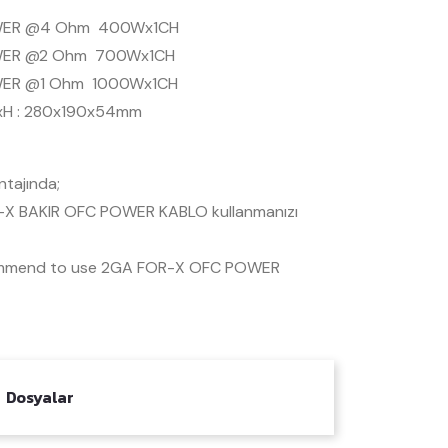
ER @4 Ohm 400Wx1CH
ER @2 Ohm 700Wx1CH
ER @1 Ohm 1000Wx1CH
xH : 280x190x54mm
tajında;
X BAKIR OFC POWER KABLO kullanmanızı
mmend to use 2GA FOR-X OFC POWER
Dosyalar