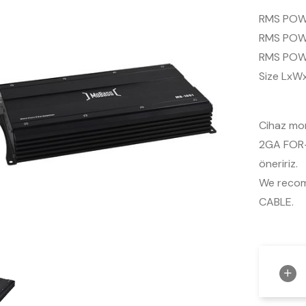
RMS POW
RMS POW
RMS POW
Size LxW
Cihaz mon
2GA FOR-
öneririz.
We reco
CABLE.