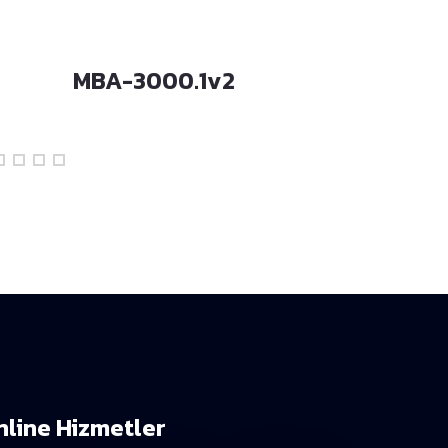
MBA-3000.1v2
MBA-200
nline Hizmetler