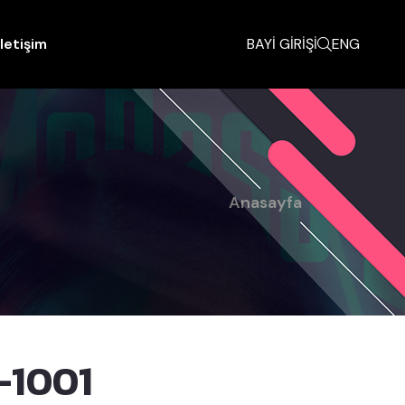
İletişim
BAYİ GİRİŞİ
ENG
Anasayfa
-1001