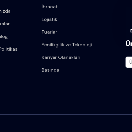
İhracat
mızda
Lojistik
kalar
Fuarlar
alog
Ü
Yenilikçilik ve Teknoloji
olitikası
Kariyer Olanakları
Basında