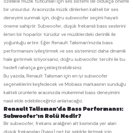
özellikle müzik tutkunları için ses sistemi de oldukça önemli
bir unsurdur. Aracınızda müzik dinlerken kaliteli bir ses
deneyimi sunmak için, doğru subwoofer seçimi hayati
öneme sahiptir. Subwoofer, düşük frekanslı bass seslerini
ileten bir hoparlör türüdür ve müziklerdeki derinlik ile
yoğunluğu artırır. Eğer Renault Talisman’ınızda bass
performansını iyileştirmek ve ses sisteminizi daha dinamik
hale getirmek istiyorsanız, doğru subwoofer tercihi ile bu
hedefi rahatça gerçekleştirebilirsiniz.
Bu yazıda, Renault Talisman için en iyi subwoofer
seçeneklerini keşfedecek ve Mobass markasının sunduğu
kaliteli ürünlerle aracınızda mükemmel bass deneyimini
nasıl elde edebileceğinizi anlatacağız.
Renault Talisman’da Bass Performansı:
Subwoofer’ın Rolü Nedir?
Bir subwoofer, frekans aralığının alt kısmında yer alan
düşük frekansları (bass) net bir şekilde iletmek için