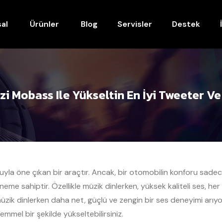
al
Ürünler
Blog
Servisler
Destek
i Mobass Ile Yükseltin En İyi Tweeter V
yla öne çıkan bir araçtır. Ancak, bir otomobilin konforu sadece
neme sahiptir. Özellikle müzik dinlerken, yüksek kaliteli ses, he
üzik dinlerken daha net, güçlü ve zengin bir ses deneyimi arıyo
mmel bir şekilde yükseltebilirsiniz.