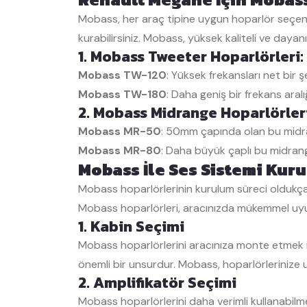
Mobass, her araç tipine uygun hoparlör seçen
kurabilirsiniz. Mobass, yüksek kaliteli ve dayan
1. Mobass Tweeter Hoparlörleri:
Mobass TW-120
: Yüksek frekansları net bir ş
Mobass TW-180
: Daha geniş bir frekans ara
2. Mobass Midrange Hoparlörleri
Mobass MR-50
: 50mm çapında olan bu midran
Mobass MR-80
: Daha büyük çaplı bu midrang
Mobass İle Ses Sistemi Kur
Mobass hoparlörlerinin kurulum süreci oldukça b
Mobass hoparlörleri, aracınızda mükemmel uyum 
1. Kabin Seçimi
Mobass hoparlörlerini aracınıza monte etmek iç
önemli bir unsurdur. Mobass, hoparlörlerinize u
2. Amplifikatör Seçimi
Mobass hoparlörlerini daha verimli kullanabilme