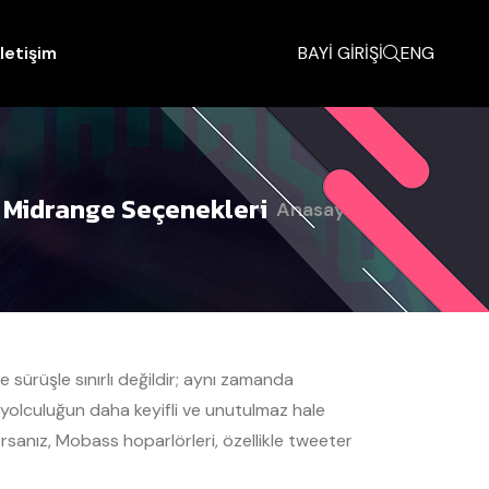
İletişim
BAYİ GİRİŞİ
ENG
e Midrange Seçenekleri
Anasayfa
 sürüşle sınırlı değildir; aynı zamanda
r yolculuğun daha keyifli ve unutulmaz hale
rsanız, Mobass hoparlörleri, özellikle tweeter