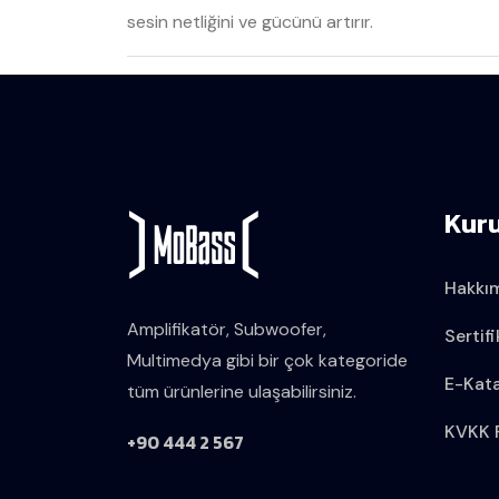
sesin netliğini ve gücünü artırır.
Kur
Hakkı
Amplifikatör, Subwoofer,
Sertifi
Multimedya gibi bir çok kategoride
E-Kat
tüm ürünlerine ulaşabilirsiniz.
KVKK P
+90 444 2 567