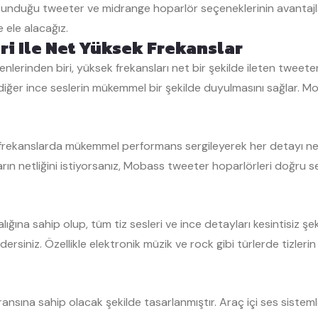
sunduğu tweeter ve midrange hoparlör seçeneklerinin avantajla
e ele alacağız.
i Ile Net Yüksek Frekanslar
nlerinden biri, yüksek frekansları net bir şekilde ileten tweeter
 diğer ince seslerin mükemmel bir şekilde duyulmasını sağlar. M
frekanslarda mükemmel performans sergileyerek her detayı net b
ların netliğini istiyorsanız, Mobass tweeter hoparlörleri doğru 
ığına sahip olup, tüm tiz sesleri ve ince detayları kesintisiz şe
sedersiniz. Özellikle elektronik müzik ve rock gibi türlerde tizle
nsına sahip olacak şekilde tasarlanmıştır. Araç içi ses sisteml