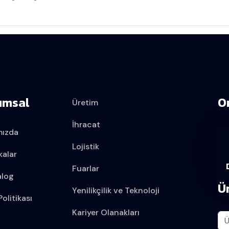
umsal
O
Üretim
İhracat
mızda
Lojistik
kalar
Fuarlar
alog
Ü
Yenilikçilik ve Teknoloji
olitikası
Kariyer Olanakları