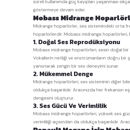
süreli kullanımda güç kayıpları yaşanması sıkç
göstermeye devam eder.
Mobass Midrange Hoparlörle
Midrange hoparlörler, ses sistemindeki orta frek
hoparlörlerdir. Mobass midrange hoparlörleri, 
1. Doğal Ses Reprodüksiyonu
Mobass midrange hoparlörleri, sesin doğal bir ş
Vokallerin netliği ve enstrümanların doğru bir ş
yansıtarak zengin bir ses deneyimi sunar.
2. Mükemmel Denge
Midrange hoparlörleri, ses sisteminin diğer bil
oldukça başarılıdır. Aracınızda her frekansın e
dengesini oluşturur.
3. Ses Gücü Ve Verimlilik
Mobass midrange hoparlörleri, yüksek ses gücü v
verimliliği açısından da oldukça başarılıdır. Ara
Renault Megane İçin Mobas