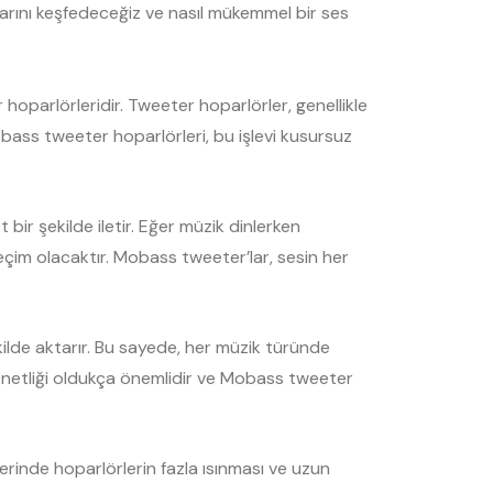
rını keşfedeceğiz ve nasıl mükemmel bir ses
 hoparlörleridir. Tweeter hoparlörler, genellikle
obass tweeter hoparlörleri, bu işlevi kusursuz
ir şekilde iletir. Eğer müzik dinlerken
seçim olacaktır. Mobass tweeter’lar, sesin her
kilde aktarır. Bu sayede, her müzik türünde
rin netliği oldukça önemlidir ve Mobass tweeter
erinde hoparlörlerin fazla ısınması ve uzun