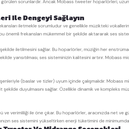
a görülen sorunlardır. Ancak Mobass tweeter hoparlörleri, uzu
ri Ile Dengeyi Sağlayın
ansları iletmekle sorumludur ve genellikle müzikteki vokallerin, 
bu önemli frekansları mükemmel bir şekilde aktararak ses sistem
ekilde iletilmesini sağlar. Bu hoparlörler, müziğin her enstrüma
ekilde yansıtılması, ses sisteminizin kalitesini artırır. Mobass m
eşenleriyle (baslar ve tizler) uyum içinde çalışmalıdır. Mobass
şit şekilde duyulmasını sağlar. Özellikle dinamik ve kompleks mü
e verimliliği ile öne çıkar. Bu hoparlörler, aracınızda net ve g
cınızın ses sistemini yükseltirken enerji tüketimini de minimumda 
s Tweeter Ve Midrange Seçenekleri