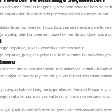
ekleri sunar. Renault Megane için de hem tweeter hem de midra
ıklı hoparlörleri ile aracınızda profesyonel ses deneyimi sunar.
ekilde ileten bu tweeter hoparlörü, ses sisteminize derinlik ve n
lığına sahip olan bu tweeter, müzikteki her detayı duymanıza ol
:
ge hoparlör, yüksek verimlilikle net ses sunar.
e hoparlör, geniş ses yelpazesi ile mükemmel bir ses deneyimi 
ulumu
asittir, ancak ses sisteminizi tam anlamıyla verimli kullanabilm
sağlar ve her detayı net bir şekilde iletmek için tasarlanmıştı
in uygun kabinleri seçmeniz gerekecek. Renault Megane için idea
ygun kabinler sunarak ses kalitesini artırmanıza yardımcı olur.
k için güçlü bir amplifikatör de gereklidir. Mobass amplifikatör