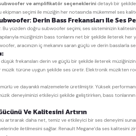
ubwoofer ve amplifikatör seçeneklerini
detaylı bir şekilde
ru ekipman seçimi ile müziğin her notasında mükemmel ses kalites
ubwoofer: Derin Bass Frekansları Ile Ses Pe
ır. Bu yüzden doğru subwoofer seçimi, ses sisteminizin kalitesini
larıyla müziğinizin bass tonlarını net bir şekilde ileterek her
fer, aracınızın iç mekanını saran güçlü ve derin basslarla se
ı:
şük frekansları derin ve güçlü bir şekilde ileterek müziğinizin en
 müzik türüne uygun şekilde ses üretir. Elektronik müzikten r
ürlü ve dayanıklı malzemelerle üretilmiştir. Yüksek performans
ik deneyiminizi etkileyici şekilde geliştirirken, bass tonların
Gücünü Ve Kalitesini Artırın
ü artırarak daha net, temiz ve etkileyici bir ses deneyimi sunar
erinde iletilmesini sağlar. Renault Megane’da ses kalitesini zi