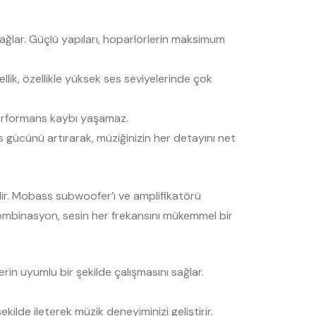
ağlar. Güçlü yapıları, hoparlörlerin maksimum
llik, özellikle yüksek ses seviyelerinde çok
 performans kaybı yaşamaz.
s gücünü artırarak, müziğinizin her detayını net
dir. Mobass subwoofer’ı ve amplifikatörü
kombinasyon, sesin her frekansını mükemmel bir
n uyumlu bir şekilde çalışmasını sağlar.
de ileterek müzik deneyiminizi geliştirir.