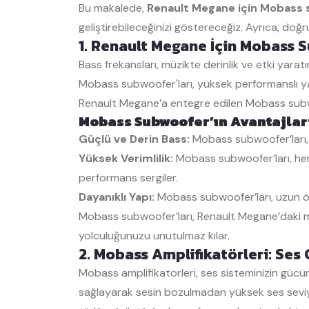
Bu makalede,
Renault Megane için Mobass s
geliştirebileceğinizi göstereceğiz. Ayrıca, doğ
1. Renault Megane İçin Mobass S
Bass frekansları, müzikte derinlik ve etki yarat
Mobass subwoofer'ları, yüksek performanslı yapı
Renault Megane’a entegre edilen Mobass subwoo
Mobass Subwoofer’ın Avantajlar
Güçlü ve Derin Bass:
Mobass subwoofer’ları, dü
Yüksek Verimlilik:
Mobass subwoofer’ları, her
performans sergiler.
Dayanıklı Yapı:
Mobass subwoofer’ları, uzun öm
Mobass subwoofer’ları, Renault Megane’daki müz
yolculuğunuzu unutulmaz kılar.
2. Mobass Amplifikatörleri: Ses 
Mobass amplifikatörleri, ses sisteminizin gücün
sağlayarak sesin bozulmadan yüksek ses seviyel