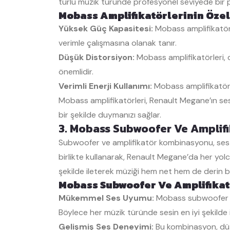
türlü müzik türünde profesyonel seviyede bir 
Mobass Amplifikatörlerinin Özell
Yüksek Güç Kapasitesi:
Mobass amplifikatörle
verimle çalışmasına olanak tanır.
Düşük Distorsiyon:
Mobass amplifikatörleri, d
önemlidir.
Verimli Enerji Kullanımı:
Mobass amplifikatörle
Mobass amplifikatörleri, Renault Megane’ın ses 
bir şekilde duymanızı sağlar.
3. Mobass Subwoofer Ve Amplifik
Subwoofer ve amplifikatör kombinasyonu, ses si
birlikte kullanarak, Renault Megane’da her yol
şekilde ileterek müziği hem net hem de derin bi
Mobass Subwoofer Ve Amplifikatör
Mükemmel Ses Uyumu:
Mobass subwoofer ve 
Böylece her müzik türünde sesin en iyi şekilde il
Gelişmiş Ses Deneyimi:
Bu kombinasyon, düşü