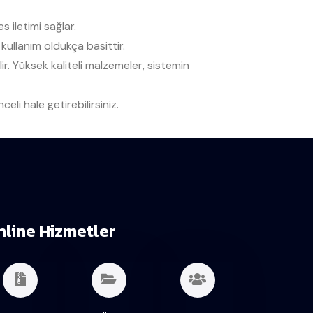
 iletimi sağlar.
ullanım oldukça basittir.
. Yüksek kaliteli malzemeler, sistemin
i hale getirebilirsiniz.
nline Hizmetler