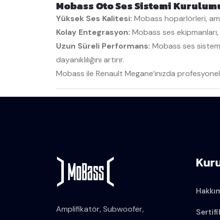
Mobass Oto Ses Sistemi Kurulum
Yüksek Ses Kalitesi:
Mobass hoparlörleri, ampl
Kolay Entegrasyon:
Mobass ses ekipmanları, 
Uzun Süreli Performans:
Mobass ses sistemle
dayanıklılığını artırır.
Mobass ile Renault Megane’ınızda profesyonel bi
Kur
Hakkı
Amplifikatör, Subwoofer,
Sertifi