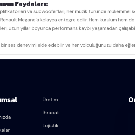
unun Faydaları:
ifikatörleri ve subwoofer’ları, her müzik türünde mükemmel ses
Renault Megane’a kolayca entegre edilir. Hem kurulum hem de k
ri, uzun yıllar boyunca performans kaybı yaşamadan çalışabilir
r ses deneyimi elde edebilir ve her yolculuğunuzu daha eğlencel
umsal
O
Üretim
İhracat
mızda
Lojistik
kalar