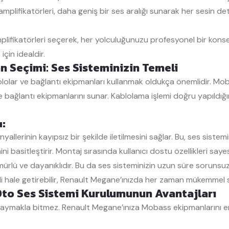
ifikatörleri, daha geniş bir ses aralığı sunarak her sesin detay
ikatörleri seçerek, her yolculuğunuzu profesyonel bir konser 
çin idealdir.
 Seçimi: Ses Sisteminizin Temeli
kablolar ve bağlantı ekipmanları kullanmak oldukça önemlidir. M
ı ve bağlantı ekipmanlarını sunar. Kablolama işlemi doğru yapıldığ
ı:
allerinin kayıpsız bir şekilde iletilmesini sağlar. Bu, ses sistemi
i basitleştirir. Montaj sırasında kullanıcı dostu özellikleri saye
rlü ve dayanıklıdır. Bu da ses sisteminizin uzun süre sorunsuz b
li hale getirebilir, Renault Megane’ınızda her zaman mükemmel ses
Oto Ses Sistemi Kurulumunun Avantajları
aymakla bitmez. Renault Megane’ınıza Mobass ekipmanlarını en