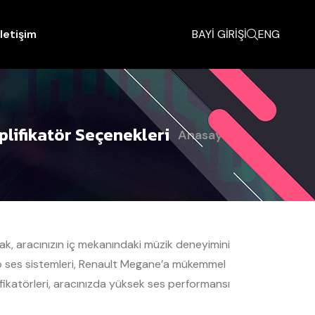
İletişim
BAYİ GİRİŞİ
ENG
lifikatör Seçenekleri
Anasayfa
ak, aracınızın iç mekanındaki müzik deneyimini
to ses sistemleri, Renault Megane’a mükemmel
ikatörleri, aracınızda yüksek ses performansı