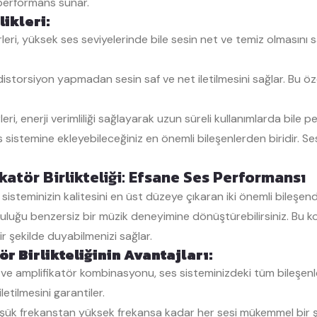
performans sunar.
ikleri:
ri, yüksek ses seviyelerinde bile sesin net ve temiz olmasını s
istorsiyon yapmadan sesin saf ve net iletilmesini sağlar. Bu öze
ri, enerji verimliliği sağlayarak uzun süreli kullanımlarda bile
sistemine ekleyebileceğiniz en önemli bileşenlerden biridir. Se
atör Birlikteliği: Efsane Ses Performansı
steminizin kalitesini en üst düzeye çıkaran iki önemli bileşen
culuğu benzersiz bir müzik deneyimine dönüştürebilirsiniz. Bu 
r şekilde duyabilmenizi sağlar.
 Birlikteliğinin Avantajları:
amplifikatör kombinasyonu, ses sisteminizdeki tüm bileşenleri
etilmesini garantiler.
k frekanstan yüksek frekansa kadar her sesi mükemmel bir şekil