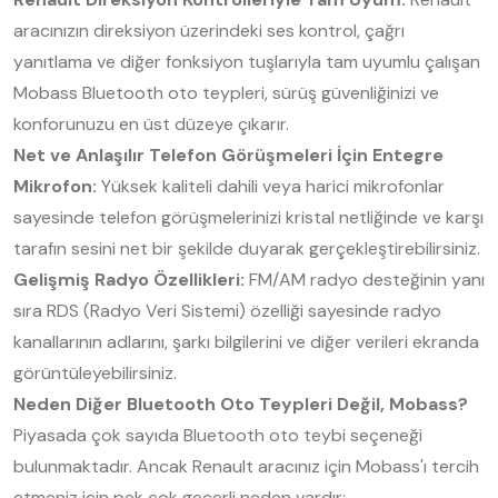
aracınızın direksiyon üzerindeki ses kontrol, çağrı
yanıtlama ve diğer fonksiyon tuşlarıyla tam uyumlu çalışan
Mobass Bluetooth oto teypleri, sürüş güvenliğinizi ve
konforunuzu en üst düzeye çıkarır.
Net ve Anlaşılır Telefon Görüşmeleri İçin Entegre
Mikrofon:
Yüksek kaliteli dahili veya harici mikrofonlar
sayesinde telefon görüşmelerinizi kristal netliğinde ve karşı
tarafın sesini net bir şekilde duyarak gerçekleştirebilirsiniz.
Gelişmiş Radyo Özellikleri:
FM/AM radyo desteğinin yanı
sıra RDS (Radyo Veri Sistemi) özelliği sayesinde radyo
kanallarının adlarını, şarkı bilgilerini ve diğer verileri ekranda
görüntüleyebilirsiniz.
Neden Diğer Bluetooth Oto Teypleri Değil, Mobass?
Piyasada çok sayıda Bluetooth oto teybi seçeneği
bulunmaktadır. Ancak Renault aracınız için Mobass'ı tercih
etmeniz için pek çok geçerli neden vardır: