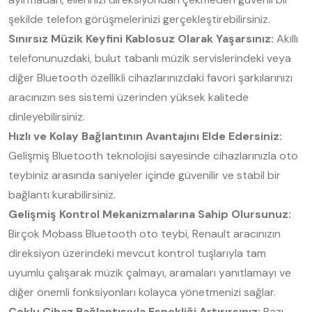
şekilde telefon görüşmelerinizi gerçekleştirebilirsiniz.
Sınırsız Müzik Keyfini Kablosuz Olarak Yaşarsınız:
Akıllı
telefonunuzdaki, bulut tabanlı müzik servislerindeki veya
diğer Bluetooth özellikli cihazlarınızdaki favori şarkılarınızı
aracınızın ses sistemi üzerinden yüksek kalitede
dinleyebilirsiniz.
Hızlı ve Kolay Bağlantının Avantajını Elde Edersiniz:
Gelişmiş Bluetooth teknolojisi sayesinde cihazlarınızla oto
teybiniz arasında saniyeler içinde güvenilir ve stabil bir
bağlantı kurabilirsiniz.
Gelişmiş Kontrol Mekanizmalarına Sahip Olursunuz:
Birçok Mobass Bluetooth oto teybi, Renault aracınızın
direksiyon üzerindeki mevcut kontrol tuşlarıyla tam
uyumlu çalışarak müzik çalmayı, aramaları yanıtlamayı ve
diğer önemli fonksiyonları kolayca yönetmenizi sağlar.
Çoklu Cihaz Bağlantısıyla Esnekliği Artırırsınız:
Bazı