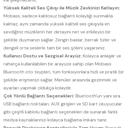
Yüksek Kaliteli Ses Çıkışı ile Müzik Zevkinizi Katlayın:
Mobass, sadece kablosuz bağlantı kolaylığı sunmakla
kalmaz, aynı zamanda yüksek kaliteli ses çıkışıyla en
sevdiğiniz müziklerin her detayını net ve etkileyici bir
şekilde duymanızı sağlar. Zengin baslar, berrak tizler ve
dengeli orta seslerle tam bir ses şöleni yaşarsınız.
Kullanıcı Dostu ve Sezgisel Arayüz:
Kolayca anlaşılır ve
rahatça kullanılabilen bir arayüze sahip olan Mobass
Bluetooth oto teypleri, tüm fonksiyonlara hızlı ve pratik bir
şekilde erişmenizi sağlar. Menüler arasında gezinmek ve
ayarları yapmak oldukça kolaydır.
Çok Yönlü Bağlantı Seçenekleri:
Bluetooth'un yanı sıra
USB bağlantı noktaları, AUX girişleri ve SD kart okuyucular
gibi çeşitli kablolu bağlantı seçenekleri de sunarak farklı
medya kaynaklarınızı kolayca bağlama imkanı tanır.
Renault Direksiyon Kontrolleriyle Tam Uyum:
Renault