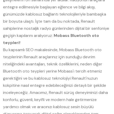
entegre edilmesiyle başlayan eğlence ve bilgi akışı,
günümüzde kablosuz bağlantı teknolojileriyle bambaşka
bir boyuta ulaştı. İşte tam da bu noktada, Renault
sahiplerine nostaljik radyo günlerinden dijital bir senfoniye
geçişin kapılarını aralıyoruz:
Mobass Bluetooth oto
teypleri!
Bu kapsamlı SEO makalesinde, Mobass Bluetooth oto
teyplerinin Renault araçlarınız için sunduğu devrim
niteliğindeki avantajları, teknik özelliklerini, neden diğer
Bluetooth oto teypleri yerine Mobass'ı tercih etmeniz
gerektiğini ve bu kablosuz teknolojiyi Renault'nuzun
kokpitine nasıl entegre edebileceğinizi detaylı bir şekilde
inceleyeceğiz. Amacımız, Renault sürüş deneyiminizi daha
konforlu, güvenli, keyifli ve modern hale getirmenize
yardımcı olmak ve aracınızı kablosuz sesin büyülü
dünyasına taşıyarak dijital çağın olanaklarından tam