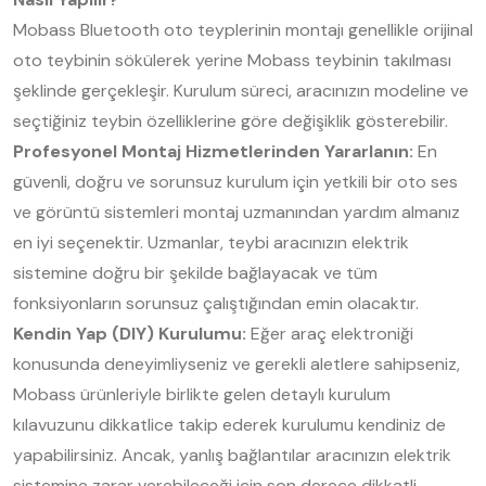
Mobass Bluetooth oto teyplerinin montajı genellikle orijinal
oto teybinin sökülerek yerine Mobass teybinin takılması
şeklinde gerçekleşir. Kurulum süreci, aracınızın modeline ve
seçtiğiniz teybin özelliklerine göre değişiklik gösterebilir.
Profesyonel Montaj Hizmetlerinden Yararlanın:
En
güvenli, doğru ve sorunsuz kurulum için yetkili bir oto ses
ve görüntü sistemleri montaj uzmanından yardım almanız
en iyi seçenektir. Uzmanlar, teybi aracınızın elektrik
sistemine doğru bir şekilde bağlayacak ve tüm
fonksiyonların sorunsuz çalıştığından emin olacaktır.
Kendin Yap (DIY) Kurulumu:
Eğer araç elektroniği
konusunda deneyimliyseniz ve gerekli aletlere sahipseniz,
Mobass ürünleriyle birlikte gelen detaylı kurulum
kılavuzunu dikkatlice takip ederek kurulumu kendiniz de
yapabilirsiniz. Ancak, yanlış bağlantılar aracınızın elektrik
sistemine zarar verebileceği için son derece dikkatli