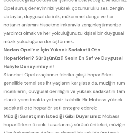
Opel sürüş deneyiminizi yüksek çözünürlüklü ses, zengin
detaylar, duygusal derinlik, mükemmel denge ve her
notanın anlamını hissetme imkanıyla zenginleştirmenize
yardımcı olmak ve her yolculuğunuzu kişisel bir duygusal
müzik yolculuğuna dönüştürmek.
Neden Opel'nız İçin Yüksek Sadakatli Oto
Hoparlörleri? Sürüşünüzü Sesin En Saf ve Duygusal
Haliyle Deneyimleyin!
Standart Opel araçlarının fabrika çıkışlı hoparlörleri
genellikle temel ses ihtiyaçlarını karşılasa da, müziğin tüm
inceliklerini, duygusal derinliğini ve yüksek sadakatini tam
olarak yansıtmakta yetersiz kalabilir. Bir Mobass yüksek
sadakatli oto hoparlör seti entegre ederek:
Müziği Sanatçının İstediği Gibi Duyarsınız:
Mobass
hoparlörlerin özenle tasarlanmış sürücü üniteleri, müziğin
tüm frekanslarını doğru ve dengeli bir şekilde üreterek