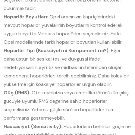
bulunmaktadır:
Hoparlör Boyutları:
Opel aracınızın kapı içlerindeki
mevcut hoparlör yuvalarının boyutlarını kontrol ederek
uygun boyutta Mobass hoparlörleri seçmelisiniz. Farklı
Opel modellerinde farklı hoparlör boyutları kullanılabilir.
Hoparlör Tipi (Koaksiyel mi Komponent mi?):
Eğer
daha üstün bir ses kalitesi ve duygusal ifade
hedefliyorsanız, ayrı tiz ve midbas ünitelerinden oluşan
komponent hoparlörleri tercih edebilirsiniz. Daha kolay bir
yükseltme için koaksiyel hoparlörler uygun olabilir.
Güç (RMS):
Oto teybinizin veya amplifikatörünüzün çıkış
gücüyle uyumlu RMS değerine sahip hoparlörler
seçmelisiniz. Yetersiz güçle sürülen hoparlörler tam
performans göstermeyebilir.
Hassasiyet (Sensitivity):
Hoparlörlerin belirli bir güçle ne
kadar ses üretebildiğini gösterir. Yüksek hassasiyetli