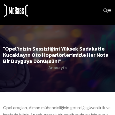
"Opel'inizin Sessizliğini Yüksek Sadakatle
Kucaklayın Oto Hoparlörlerimizle Her Nota
Bir Duyguya Dönüşsün!"
Anasayfa
Opel araçları, Alman mühendisliğinin getirdiği güvenilirlik ve
konforla bilinir. Ancak, gerçek bir müzik tutkunu için sürüş