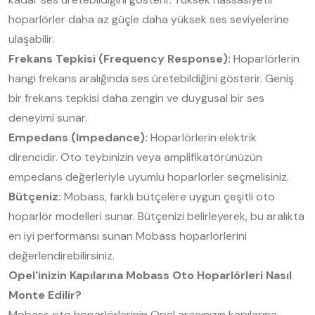
hoparlörler daha az güçle daha yüksek ses seviyelerine
ulaşabilir.
Frekans Tepkisi (Frequency Response):
Hoparlörlerin
hangi frekans aralığında ses üretebildiğini gösterir. Geniş
bir frekans tepkisi daha zengin ve duygusal bir ses
deneyimi sunar.
Empedans (Impedance):
Hoparlörlerin elektrik
direncidir. Oto teybinizin veya amplifikatörünüzün
empedans değerleriyle uyumlu hoparlörler seçmelisiniz.
Bütçeniz:
Mobass, farklı bütçelere uygun çeşitli oto
hoparlör modelleri sunar. Bütçenizi belirleyerek, bu aralıkta
en iyi performansı sunan Mobass hoparlörlerini
değerlendirebilirsiniz.
Opel'inizin Kapılarına Mobass Oto Hoparlörleri Nasıl
Monte Edilir?
Mobass oto hoparlörlerinin Opel aracınızın kapılarına