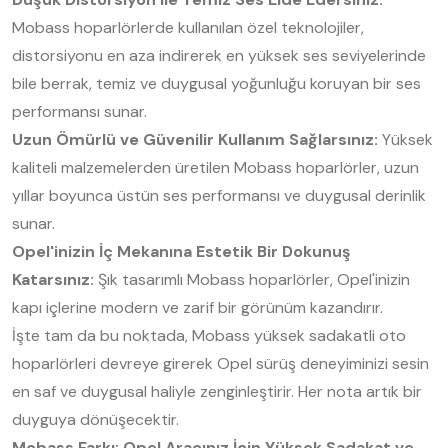
Mobass hoparlörlerde kullanılan özel teknolojiler,
distorsiyonu en aza indirerek en yüksek ses seviyelerinde
bile berrak, temiz ve duygusal yoğunluğu koruyan bir ses
performansı sunar.
Uzun Ömürlü ve Güvenilir Kullanım Sağlarsınız:
Yüksek
kaliteli malzemelerden üretilen Mobass hoparlörler, uzun
yıllar boyunca üstün ses performansı ve duygusal derinlik
sunar.
Opel'inizin İç Mekanına Estetik Bir Dokunuş
Katarsınız:
Şık tasarımlı Mobass hoparlörler, Opel'inizin
kapı içlerine modern ve zarif bir görünüm kazandırır.
İşte tam da bu noktada, Mobass yüksek sadakatli oto
hoparlörleri devreye girerek Opel sürüş deneyiminizi sesin
en saf ve duygusal haliyle zenginleştirir. Her nota artık bir
duyguya dönüşecektir.
Mobass Farkı: Opel Aracınız İçin Yüksek Sadakat ve