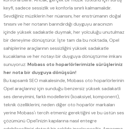
keyfi, sadece sessizlik ve konforla sınırlı kalmamalıdır.
Sevdiğiniz müziklerin her nüansını, her enstrümanın doğal
tınısını ve her notanın barındırdığı duyguyu aracınızın
içinde yüksek sadakatle duymak, her yolculuğu unutulmaz
bir deneyime dönüştürür. İşte tam da bu noktada, Opel
sahiplerine araçlarının sessizliğini yüksek sadakatle
kucaklama ve her notayı bir duyguya dönüştürme imkanı
sunuyoruz:
Mobass oto hoparlörlerimizle sürüşleriniz
her nota bir duyguya dönüşsün!
Bu kapsamlı SEO makalesinde, Mobass oto hoparlörlerinin
Opel araçlarınız için sunduğu benzersiz yüksek sadakatli
ses deneyimini, farklı modellerini (koaksiyel, komponent),
teknik özelliklerini, neden diğer oto hoparlör markaları
yerine Mobass'ı tercih etmeniz gerektiğini ve bu üstün ses
çözümünü Opel'inizin kapılarına nasıl entegre
edebileceğinizi detaylı bir şekilde inceleyeceğiz. Amacımız,