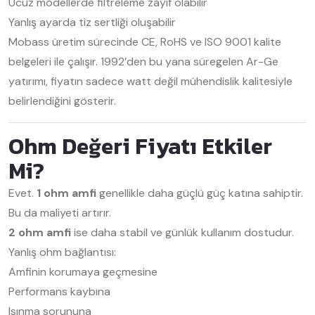
Ucuz modellerde filtreleme zayıf olabilir
Yanlış ayarda tiz sertliği oluşabilir
Mobass üretim sürecinde CE, RoHS ve ISO 9001 kalite
belgeleri ile çalışır. 1992’den bu yana süregelen Ar-Ge
yatırımı, fiyatın sadece watt değil mühendislik kalitesiyle
belirlendiğini gösterir.
Ohm Değeri Fiyatı Etkiler
Mi?
Evet.
1 ohm amfi
genellikle daha güçlü güç katına sahiptir.
Bu da maliyeti artırır.
2 ohm amfi
ise daha stabil ve günlük kullanım dostudur.
Yanlış ohm bağlantısı:
Amfinin korumaya geçmesine
Performans kaybına
Isınma sorununa