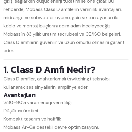
çıkışı sağlarken düşük enerji tüketimi ile öne çıkar. Bu
rehberde, Mobass Class D amfilerin verimlilik avantajları,
midrange ve subwoofer uyumu, gain ve ton ayarları ile
kablo ve montaj ipuçlarını adım adım inceleyeceğiz.
Mobass’in 33 yıllık üretim tecrübesi ve CE/ISO belgeleri,
Class D amfilerin güvenilir ve uzun ömürlü olmasını garanti
eder.
1. Class D Amfi Nedir?
Class D amfiler, anahtarlamalı (switching) teknoloji
kullanarak ses sinyallerini amplifiye eder.
Avantajları
%80–90’a varan enerji verimliliği
Düşük ısı üretimi
Kompakt tasarım ve hafiflik
Mobass Ar-Ge destekli devre optimizasyonu