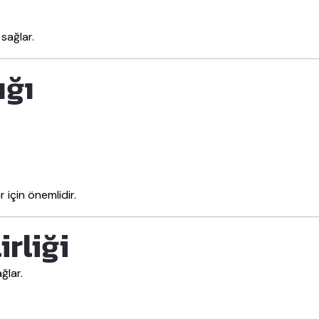
sağlar.
ığı
r için önemlidir.
rliği
ğlar.