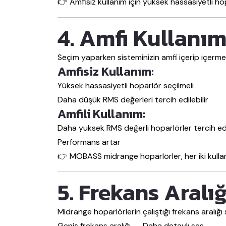
👉 Amfisiz kullanım için yüksek hassasiyetli h
4. Amfi Kullanım
Seçim yaparken sisteminizin amfi içerip içerme
Amfisiz Kullanım:
Yüksek hassasiyetli hoparlör seçilmeli
Daha düşük RMS değerleri tercih edilebilir
Amfili Kullanım:
Daha yüksek RMS değerli hoparlörler tercih edi
Performans artar
👉 MOBASS midrange hoparlörler, her iki kull
5. Frekans Aralığ
Midrange hoparlörlerin çalıştığı frekans aralığı s
Geniş frekans aralığı → Daha detaylı ses