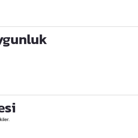
Uygunluk
esi
iler.