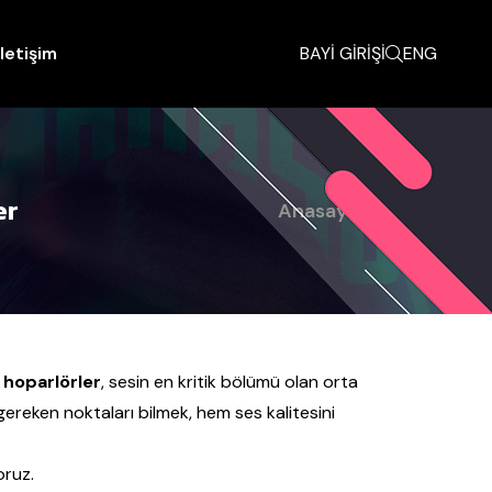
İletişim
BAYİ GİRİŞİ
ENG
er
Anasayfa
hoparlörler
, sesin en kritik bölümü olan orta
ereken noktaları bilmek, hem ses kalitesini
oruz.