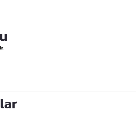
mu
ır.
lar