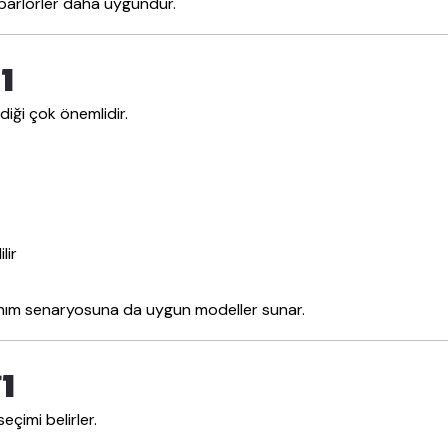
oparlörler daha uygundur.
ı
diği çok önemlidir.
lir
anım senaryosuna da uygun modeller sunar.
ı
eçimi belirler.