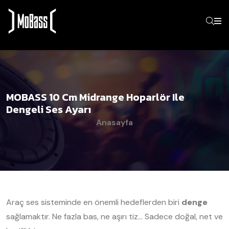
MOBASS 10 Cm Midrange Hoparlör Ile
Dengeli Ses Ayarı
Anasayfa
Araç ses sisteminde en önemli hedeflerden biri
denge
sağlamaktır. Ne fazla bas, ne aşırı tiz… Sadece doğal, net ve