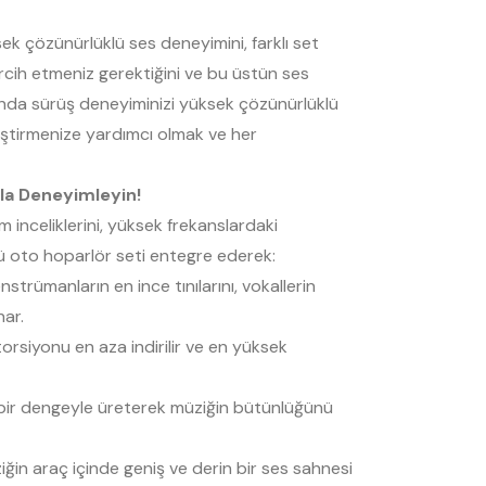
k çözünürlüklü ses deneyimini, farklı set
ercih etmeniz gerektiğini ve bu üstün ses
Honda sürüş deneyiminizi yüksek çözünürlüklü
eştirmenize yardımcı olmak ve her
la Deneyimleyin!
m inceliklerini, yüksek frekanslardaki
ü oto hoparlör seti entegre ederek:
trümanların en ince tınılarını, vokallerin
nar.
orsiyonu en aza indirilir ve en yüksek
z bir dengeyle üreterek müziğin bütünlüğünü
ğin araç içinde geniş ve derin bir ses sahnesi