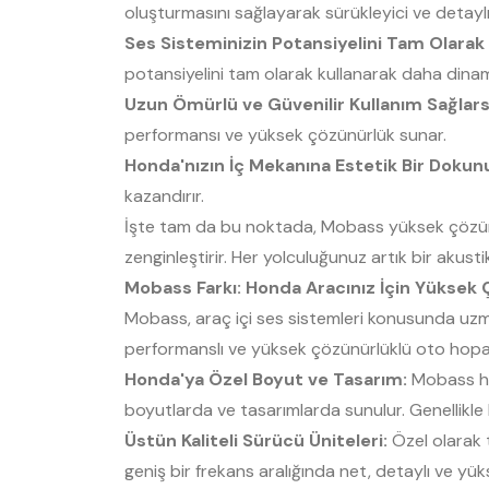
oluşturmasını sağlayarak sürükleyici ve detayl
Ses Sisteminizin Potansiyelini Tam Olarak 
potansiyelini tam olarak kullanarak daha dinam
Uzun Ömürlü ve Güvenilir Kullanım Sağlars
performansı ve yüksek çözünürlük sunar.
Honda'nızın İç Mekanına Estetik Bir Dokunu
kazandırır.
İşte tam da bu noktada, Mobass yüksek çözünür
zenginleştirir. Her yolculuğunuz artık bir akus
Mobass Farkı: Honda Aracınız İçin Yüksek
Mobass, araç içi ses sistemleri konusunda uzma
performanslı ve yüksek çözünürlüklü oto hopar
Honda'ya Özel Boyut ve Tasarım:
Mobass hop
boyutlarda ve tasarımlarda sunulur. Genellikle 
Üstün Kaliteli Sürücü Üniteleri:
Özel olarak 
geniş bir frekans aralığında net, detaylı ve yük