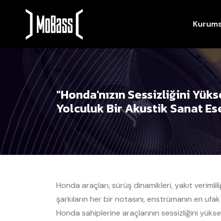
Kurums
"Honda'nızın Sessizliğini Yük
Yolculuk Bir Akustik Sanat Es
Honda araçları, sürüş dinamikleri, yakıt verimlil
şarkıların her bir notasını, enstrümanın en ufa
Honda sahiplerine araçlarının sessizliğini yük