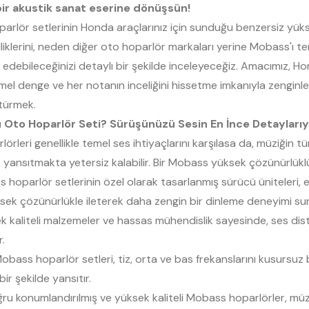
bir akustik sanat eserine dönüşsün!
lör setlerinin Honda araçlarınız için sunduğu benzersiz yükse
liklerini, neden diğer oto hoparlör markaları yerine Mobass'ı t
edebileceğinizi detaylı bir şekilde inceleyeceğiz. Amacımız, 
mel denge ve her notanın inceliğini hissetme imkanıyla zenginl
ştürmek.
 Oto Hoparlör Seti? Sürüşünüzü Sesin En İnce Detaylarıy
örleri genellikle temel ses ihtiyaçlarını karşılasa da, müziğin tü
 yansıtmakta yetersiz kalabilir. Bir Mobass yüksek çözünürlükl
hoparlör setlerinin özel olarak tasarlanmış sürücü üniteleri, ens
üksek çözünürlükle ileterek daha zengin bir dinleme deneyimi su
 kaliteli malzemeler ve hassas mühendislik sayesinde, ses dist
r.
obass hoparlör setleri, tiz, orta ve bas frekanslarını kusursu
ir şekilde yansıtır.
u konumlandırılmış ve yüksek kaliteli Mobass hoparlörler, müzi