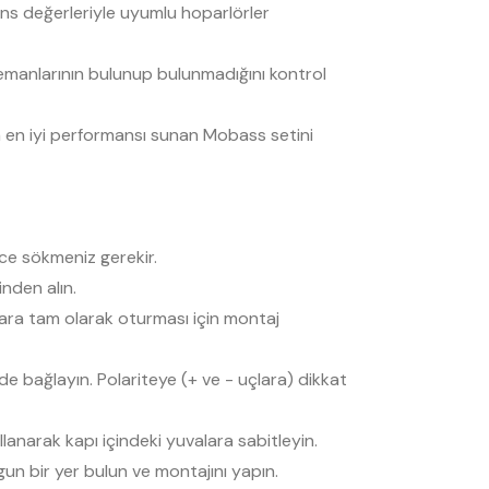
ns değerleriyle uyumlu hoparlörler
elemanlarının bulunup bulunmadığını kontrol
ta en iyi performansı sunan Mobass setini
ice sökmeniz gerekir.
inden alın.
lara tam olarak oturması için montaj
de bağlayın. Polariteye (+ ve - uçlara) dikkat
llanarak kapı içindeki yuvalara sabitleyin.
un bir yer bulun ve montajını yapın.