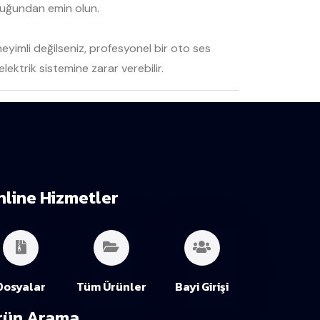
lduğundan emin olun.
eyimli değilseniz, profesyonel bir oto ses
ektrik sistemine zarar verebilir.
nline Hizmetler
Dosyalar
Tüm Ürünler
Bayi Girişi
rün Arama