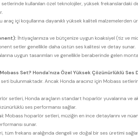
tlerinde kullanılan özel teknolojiler, yüksek frekanslardaki de
r.
u araç içi koşullarına dayanıklı yüksek kaliteli malzemelerden ür
onent):
İhtiyaçlarınıza ve bütçenize uygun koaksiyel (tiz ve m
nent setler genellikle daha üstün ses kalitesi ve detay sunar.
arına uygun tasarımları ve genellikle beraberinde gelen mont
, Mobass Set? Honda'nıza Özel Yüksek Çözünürlüklü Ses 
 seti bulunmaktadır. Ancak Honda aracınız için Mobass setlerin
r setleri, Honda araçların standart hoparlör yuvalarına ve akus
zünürlüklü ses performansı sağlar.
i:
Mobass hoparlör setleri, müziğin en ince detaylarını ve nüansl
erformansı sunar.
, tüm frekans aralığında dengeli ve doğal bir ses üretimi sağl