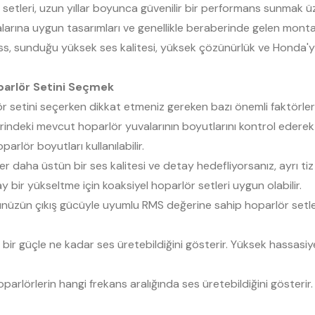
etleri, uzun yıllar boyunca güvenilir bir performans sunmak üze
arına uygun tasarımları ve genellikle beraberinde gelen montaj
, sunduğu yüksek ses kalitesi, yüksek çözünürlük ve Honda'ya 
parlör Setini Seçmek
 setini seçerken dikkat etmeniz gereken bazı önemli faktörle
erindeki mevcut hoparlör yuvalarının boyutlarını kontrol eder
arlör boyutları kullanılabilir.
r daha üstün bir ses kalitesi ve detay hedefliyorsanız, ayrı 
ay bir yükseltme için koaksiyel hoparlör setleri uygun olabilir.
nüzün çıkış gücüyle uyumlu RMS değerine sahip hoparlör setleri
li bir güçle ne kadar ses üretebildiğini gösterir. Yüksek hassas
parlörlerin hangi frekans aralığında ses üretebildiğini gösterir