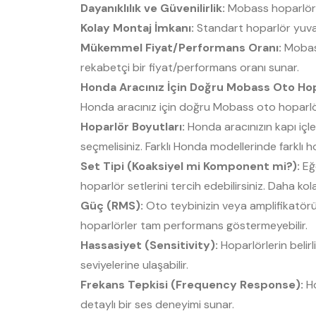
Dayanıklılık ve Güvenilirlik:
Mobass hoparlör s
Kolay Montaj İmkanı:
Standart hoparlör yuval
Mükemmel Fiyat/Performans Oranı:
Mobass
rekabetçi bir fiyat/performans oranı sunar.
Honda Aracınız İçin Doğru Mobass Oto Ho
Honda aracınız için doğru Mobass oto hoparlör
Hoparlör Boyutları:
Honda aracınızın kapı içl
seçmelisiniz. Farklı Honda modellerinde farklı hop
Set Tipi (Koaksiyel mi Komponent mi?):
Eğe
hoparlör setlerini tercih edebilirsiniz. Daha kol
Güç (RMS):
Oto teybinizin veya amplifikatörü
hoparlörler tam performans göstermeyebilir.
Hassasiyet (Sensitivity):
Hoparlörlerin belir
seviyelerine ulaşabilir.
Frekans Tepkisi (Frequency Response):
Ho
detaylı bir ses deneyimi sunar.