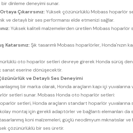
ı bir dinleme deneyimi sunar.
Ortaya Çıkarırsınız:
Yüksek çözünürlüklü Mobass hoparlör set
ik ve detaylı bir ses performansı elde etmenizi sağlar.
ınız:
Yüksek kaliteli malzemelerden üretilen Mobass hoparlör se
ş Katarsınız:
Şık tasarımlı Mobass hoparlörler, Honda'nızın ka
lüklü oto hoparlör setleri devreye girerek Honda sürüş deney
tik sanat eserine dönüşecektir.
 Çözünürlük ve Detaylı Ses Deneyimi
nlaşmış bir marka olarak, Honda araçların kapı içi yuvalarına 
lör setleri sunar. Mobass Honda oto hoparlör setleri:
arlör setleri, Honda araçların standart hoparlör yuvalarına s
kolay montaj için gerekli adaptörler ve bağlantı elemanları da s
tasarlanmış koni malzemeleri, güçlü neodimyum mıknatıslar ve
sek çözünürlüklü bir ses üretir.