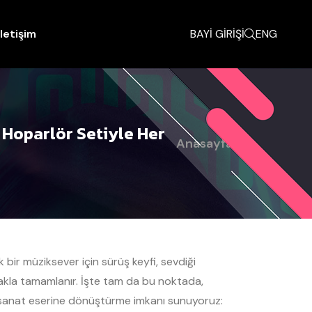
İletişim
BAYİ GİRİŞİ
ENG
 Hoparlör Setiyle Her
Anasayfa
k bir müziksever için sürüş keyfi, sevdiği
ymakla tamamlanır. İşte tam da bu noktada,
ik sanat eserine dönüştürme imkanı sunuyoruz: