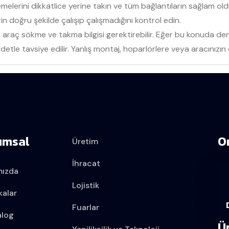
elerini dikkatlice yerine takın ve tüm bağlantıların sağlam o
in doğru şekilde çalışıp çalışmadığını kontrol edin.
araç sökme ve takma bilgisi gerektirebilir. Eğer bu konuda den
le tavsiye edilir. Yanlış montaj, hoparlörlere veya aracınızın el
umsal
O
Üretim
İhracat
mızda
Lojistik
kalar
Fuarlar
alog
Ü