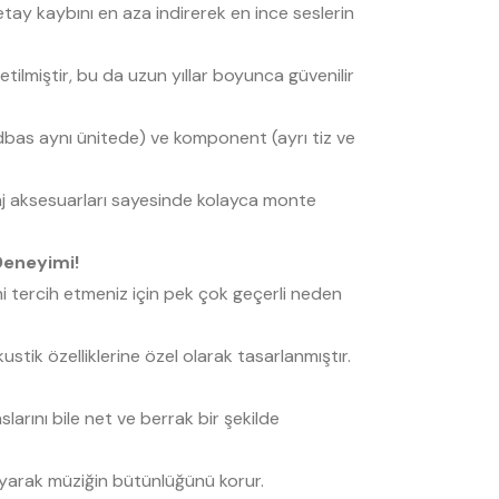
tay kaybını en aza indirerek en ince seslerin
etilmiştir, bu da uzun yıllar boyunca güvenilir
idbas aynı ünitede) ve komponent (ayrı tiz ve
aj aksesuarları sayesinde kolayca monte
Deneyimi!
i tercih etmeniz için pek çok geçerli neden
tik özelliklerine özel olarak tasarlanmıştır.
arını bile net ve berrak bir şekilde
ayarak müziğin bütünlüğünü korur.