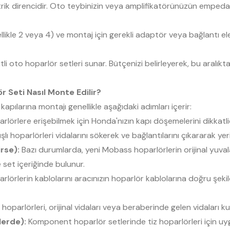
trik direncidir. Oto teybinizin veya amplifikatörünüzün empeda
llikle 2 veya 4) ve montaj için gerekli adaptör veya bağlantı 
li oto hoparlör setleri sunar. Bütçenizi belirleyerek, bu aralık
 Seti Nasıl Monte Edilir?
pılarına montajı genellikle aşağıdaki adımları içerir:
parlörlere erişebilmek için Honda'nızın kapı döşemelerini dikkatl
şlı hoparlörleri vidalarını sökerek ve bağlantılarını çıkararak yer
rse):
Bazı durumlarda, yeni Mobass hoparlörlerin orijinal yuva
e set içeriğinde bulunur.
örlerin kablolarını aracınızın hoparlör kablolarına doğru şekil
oparlörleri, orijinal vidaları veya beraberinde gelen vidaları ku
lerde):
Komponent hoparlör setlerinde tiz hoparlörleri için uyg