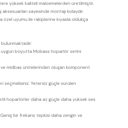
re yüksek kaliteli malzemelerden üretilmiştir.
 aksesuarları sayesinde montajı kolaydır.
özel uyumu ile rakiplerine kıyasla oldukça
r bulunmaktadır:
ek uygun boyutta Mobass hoparlör setini
tiz ve midbas ünitelerinden oluşan komponent
 seçmelisiniz. Yetersiz güçle sürülen
iyetli hoparlörler daha az güçle daha yüksek ses
. Geniş bir frekans tepkisi daha zengin ve