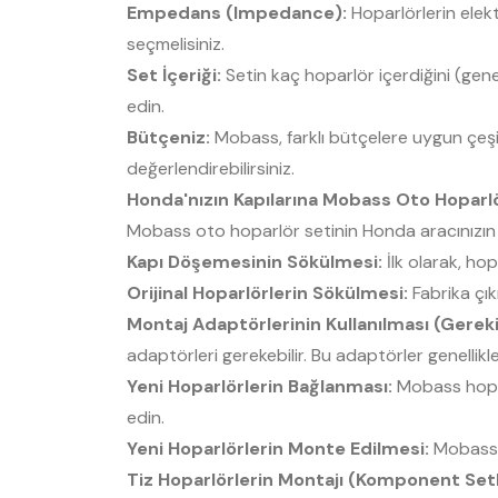
Empedans (Impedance):
Hoparlörlerin elek
seçmelisiniz.
Set İçeriği:
Setin kaç hoparlör içerdiğini (gene
edin.
Bütçeniz:
Mobass, farklı bütçelere uygun çeşit
değerlendirebilirsiniz.
Honda'nızın Kapılarına Mobass Oto Hoparlör
Mobass oto hoparlör setinin Honda aracınızın ka
Kapı Döşemesinin Sökülmesi:
İlk olarak, ho
Orijinal Hoparlörlerin Sökülmesi:
Fabrika çıkı
Montaj Adaptörlerinin Kullanılması (Gereki
adaptörleri gerekebilir. Bu adaptörler genellikl
Yeni Hoparlörlerin Bağlanması:
Mobass hoparl
edin.
Yeni Hoparlörlerin Monte Edilmesi:
Mobass h
Tiz Hoparlörlerin Montajı (Komponent Set