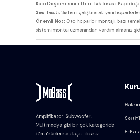
Kapı Döşemesinin Geri Takılması:
Kapı döşem
Ses Testi:
Sistemi çalıştırarak yeni hoparlörler
Önemli Not:
Oto hoparlör montajı, bazı temel 
sistemi montaj uzmanından yardım almanız şiddet
Kur
Hakkı
Amplifikatör, Subwoofer,
Sertifi
Multimedya gibi bir çok kategoride
E-Kat
tüm ürünlerine ulaşabilirsiniz.