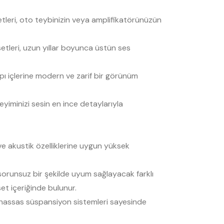
leri, oto teybinizin veya amplifikatörünüzün
tleri, uzun yıllar boyunca üstün ses
pı içlerine modern ve zarif bir görünüm
iminizi sesin en ince detaylarıyla
ve akustik özelliklerine uygun yüksek
orunsuz bir şekilde uyum sağlayacak farklı
et içeriğinde bulunur.
 hassas süspansiyon sistemleri sayesinde