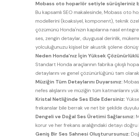
Mobass oto hoparlör setiyle sürüşleriniz 
Bu kapsamlı SEO makalesinde, Mobass oto hopar
modellerini (koaksiyel, komponent), teknik özel
çözümünü Honda'nızın kapılarına nasıl entegre 
ses, zengin detaylar, duygusal derinlik, mükem
yolculuğunuzu kişisel bir akustik şölene dönü
Neden Honda'nız İçin Yüksek Çözünürlüklü
Standart Honda araçlarının fabrika çıkışlı hoparl
detaylarını ve genel çözünürlüğünü tam olarak
Müziğin Tüm Detaylarını Duyarsınız:
Mobass 
nefes alışlarını ve müziğin tüm katmanlarını y
Kristal Netliğinde Ses Elde Edersiniz:
Yüksek
frekanslar bile berrak ve net bir şekilde duyulu
Dengeli ve Doğal Ses Üretimi Sağlarsınız:
M
korur ve her frekans aralığındaki detayı doğru b
Geniş Bir Ses Sahnesi Oluşturursunuz:
Doğr