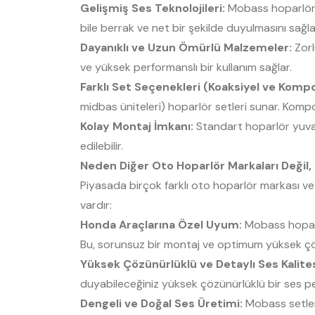
Gelişmiş Ses Teknolojileri:
Mobass hoparlör se
bile berrak ve net bir şekilde duyulmasını sağla
Dayanıklı ve Uzun Ömürlü Malzemeler:
Zorl
ve yüksek performanslı bir kullanım sağlar.
Farklı Set Seçenekleri (Koaksiyel ve Komp
midbas üniteleri) hoparlör setleri sunar. Kompo
Kolay Montaj İmkanı:
Standart hoparlör yuval
edilebilir.
Neden Diğer Oto Hoparlör Markaları Değil
Piyasada birçok farklı oto hoparlör markası ve
vardır:
Honda Araçlarına Özel Uyum:
Mobass hoparlö
Bu, sorunsuz bir montaj ve optimum yüksek çö
Yüksek Çözünürlüklü ve Detaylı Ses Kalites
duyabileceğiniz yüksek çözünürlüklü bir ses p
Dengeli ve Doğal Ses Üretimi:
Mobass setleri