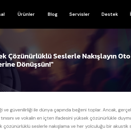
al
Ürünler
Blog
Servisler
Destek
sek Çözünürlüklü Seslerle Nakışlayın Oto
erine Dönüşsün!"
iği ve güvenilirliği ile dünya çapında beğeni toplar. Ancak, gerçe
k tınısını ve vokalin en içten ifadesini yüksek çözünürlükle du
sek çözünürlüklü seslerle nakışlama ve her yolculuğu bir akust