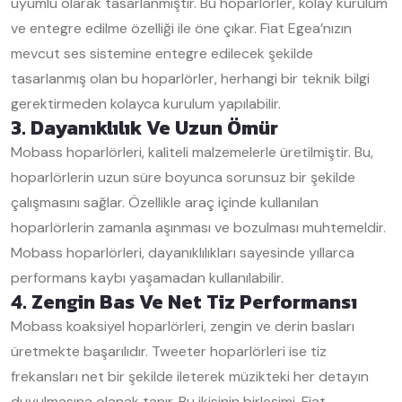
uyumlu olarak tasarlanmıştır. Bu hoparlörler, kolay kurulum
ve entegre edilme özelliği ile öne çıkar. Fiat Egea’nızın
mevcut ses sistemine entegre edilecek şekilde
tasarlanmış olan bu hoparlörler, herhangi bir teknik bilgi
gerektirmeden kolayca kurulum yapılabilir.
3. Dayanıklılık Ve Uzun Ömür
Mobass hoparlörleri, kaliteli malzemelerle üretilmiştir. Bu,
hoparlörlerin uzun süre boyunca sorunsuz bir şekilde
çalışmasını sağlar. Özellikle araç içinde kullanılan
hoparlörlerin zamanla aşınması ve bozulması muhtemeldir.
Mobass hoparlörleri, dayanıklılıkları sayesinde yıllarca
performans kaybı yaşamadan kullanılabilir.
4. Zengin Bas Ve Net Tiz Performansı
Mobass koaksiyel hoparlörleri, zengin ve derin basları
üretmekte başarılıdır. Tweeter hoparlörleri ise tiz
frekansları net bir şekilde ileterek müzikteki her detayın
duyulmasına olanak tanır. Bu ikisinin birleşimi, Fiat