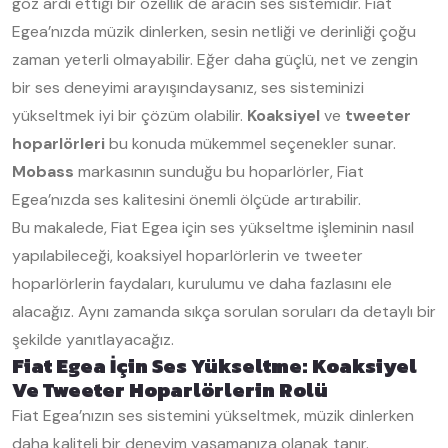
göz ardı ettiği bir özellik de aracın ses sistemidir. Fiat
Egea’nızda müzik dinlerken, sesin netliği ve derinliği çoğu
zaman yeterli olmayabilir. Eğer daha güçlü, net ve zengin
bir ses deneyimi arayışındaysanız, ses sisteminizi
yükseltmek iyi bir çözüm olabilir.
Koaksiyel
ve
tweeter
hoparlörleri
bu konuda mükemmel seçenekler sunar.
Mobass
markasının sunduğu bu hoparlörler, Fiat
Egea’nızda ses kalitesini önemli ölçüde artırabilir.
Bu makalede, Fiat Egea için ses yükseltme işleminin nasıl
yapılabileceği, koaksiyel hoparlörlerin ve tweeter
hoparlörlerin faydaları, kurulumu ve daha fazlasını ele
alacağız. Aynı zamanda sıkça sorulan soruları da detaylı bir
şekilde yanıtlayacağız.
Fiat Egea İçin Ses Yükseltme: Koaksiyel
Ve Tweeter Hoparlörlerin Rolü
Fiat Egea’nızın ses sistemini yükseltmek, müzik dinlerken
daha kaliteli bir deneyim yaşamanıza olanak tanır.