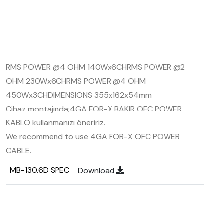
RMS POWER @4 OHM 140Wx6CH
RMS POWER @2
OHM 230Wx6CH
RMS POWER @4 OHM
450Wx3CH
DIMENSIONS 355x162x54mm
Cihaz montajında;
4GA FOR-X BAKIR OFC POWER
KABLO kullanmanızı öneririz.
We recommend to use 4GA FOR-X OFC POWER
CABLE.
MB-130.6D SPEC
Download