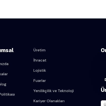
umsal
O
Üretim
İhracat
mızda
Lojistik
kalar
Fuarlar
alog
Ü
Yenilikçilik ve Teknoloji
olitikası
Kariyer Olanakları