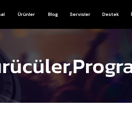
al
Ürünler
Blog
Servisler
Destek
rücüler,progr