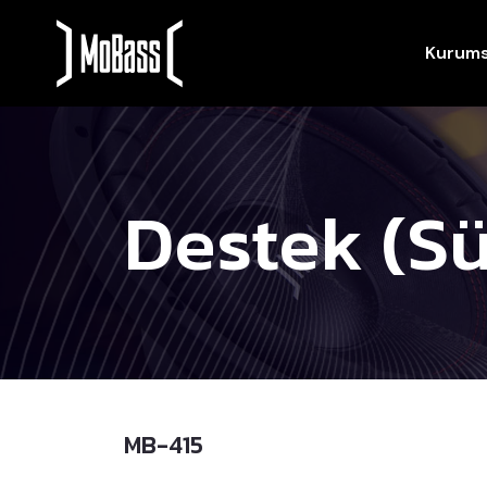
Kurums
Destek (Sü
MB-415