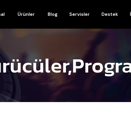
al
Ürünler
Blog
Servisler
Destek
rücüler,progr