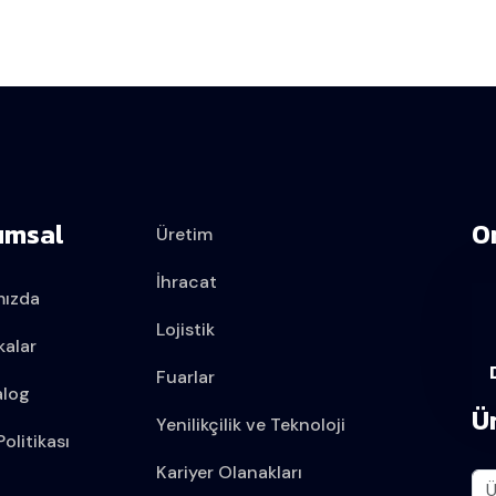
umsal
O
Üretim
İhracat
mızda
Lojistik
kalar
Fuarlar
alog
Ü
Yenilikçilik ve Teknoloji
olitikası
Kariyer Olanakları