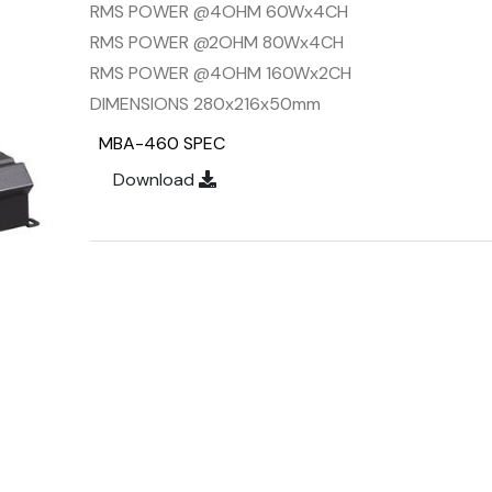
RMS POWER @4OHM 60Wx4CH
RMS POWER @2OHM 80Wx4CH
RMS POWER @4OHM 160Wx2CH
DIMENSIONS 280x216x50mm
MBA-460 SPEC
Download