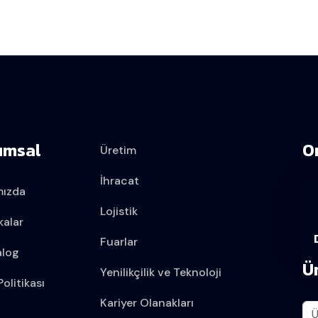
umsal
O
Üretim
İhracat
mızda
Lojistik
kalar
Fuarlar
alog
Ü
Yenilikçilik ve Teknoloji
olitikası
Kariyer Olanakları