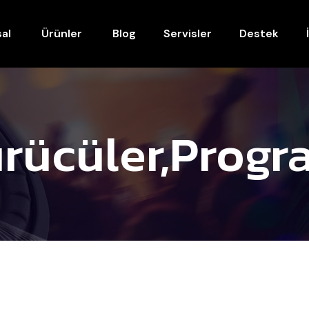
al
Ürünler
Blog
Servisler
Destek
rücüler,progr