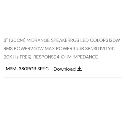
8" (20CM) MIDRANGE SPEAKER
RGB LED COLORS
120W
RMS POWER
240W MAX POWER
95dB SENSITIVITY
81-
20K Hz FREQ. RESPONSE
4 OHM IMPEDANCE
MBM-380RGB SPEC
Download