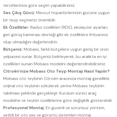
tercihlerinize göre seçim yapabilirsiniz.
Ses Çıkış Gücü:
Mevcut hoparlörlerinizin gücüne uygun
bir teyp seçmeniz önemlidir.
Ek Özellikler:
Radyo özellikleri (RDS), ekolayzer ayarları,
geri görüş kamerası desteği gibi ek özelliklere ihtiyacınız
olup olmadığını değerlendirin.
Bütçeniz:
Mobass, farklı bütçelere uygun geniş bir ürün
yelpazesi sunar. Bütçenizi belirleyerek, bu aralıkta en iyi
özellikleri sunan Mobass modelini değerlendirebilirsiniz.
Citroën'nize Mobass Oto Teyp Montajı Nasıl Yapılır?
Mobass oto teybinin Citroën aracınıza montajı genellikle
orijinal oto teybinin sökülerek yerine Mobass teybinin
takılması şeklinde gerçekleşir. Kurulum süreci araç
modeline ve teybin özelliklerine göre değişiklik gösterebilir.
Profesyonel Montaj:
En güvenli ve sorunsuz yöntem,
yetkili bir oto ses ve görüntü sistemleri montaj