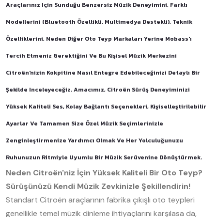
Araçlarınız Için Sunduğu Benzersiz Müzik Deneyimini, Farklı
Modellerini (Bluetooth Özellikli, Multimedya Destekli), Teknik
Özelliklerini, Neden Diğer Oto Teyp Markaları Yerine Mobass'ı
Tercih Etmeniz Gerektiğini Ve Bu Kişisel Müzik Merkezini
Citroën'nizin Kokpitine Nasıl Entegre Edebileceğinizi Detaylı Bir
Şekilde Inceleyeceğiz. Amacımız, Citroën Sürüş Deneyiminizi
Yüksek Kaliteli Ses, Kolay Bağlantı Seçenekleri, Kişiselleştirilebilir
Ayarlar Ve Tamamen Size Özel Müzik Seçimlerinizle
Zenginleştirmenize Yardımcı Olmak Ve Her Yolculuğunuzu
Ruhunuzun Ritmiyle Uyumlu Bir Müzik Serüvenine Dönüştürmek.
Neden Citroën'niz İçin Yüksek Kaliteli Bir Oto Teyp?
Sürüşünüzü Kendi Müzik Zevkinizle Şekillendirin!
Standart Citroën araçlarının fabrika çıkışlı oto teypleri
genellikle temel müzik dinleme ihtiyaçlarını karşılasa da,